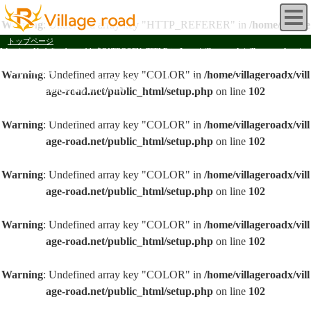
Warning
: Undefined array key "HTTP_REFERER" in
/home/village
roadx/village-road.net/public_html/setup.php
on line
20
トップページ
Warning
: Undefined variable $CATEGORY_TITLE in
/home/villageroadx/village-road.net/pu
blic_html/contents_header.php
on line
151
＞
お問い合わせ
Warning
: Undefined array key "COLOR" in
/home/villageroadx/vill
Warning
: Undefined variable $CATEGORY_ID in
/home/villageroadx/village-road.net/public_
html/contents_header.php
age-road.net/public_html/setup.php
on line
156
on line
102
Warning
: Undefined variable $CATEGORY_ID in
/home/villageroadx/village-road.net/public_
html/contents_header.php
on line
156
Warning
: Undefined array key "COLOR" in
/home/villageroadx/vill
age-road.net/public_html/setup.php
on line
102
Warning
: Undefined array key "COLOR" in
/home/villageroadx/vill
age-road.net/public_html/setup.php
on line
102
Warning
: Undefined array key "COLOR" in
/home/villageroadx/vill
age-road.net/public_html/setup.php
on line
102
Warning
: Undefined array key "COLOR" in
/home/villageroadx/vill
age-road.net/public_html/setup.php
on line
102