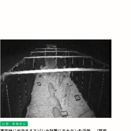
シカ
ホカクン
市街地に出没するエゾシカ対策にホカクンを活用 （厚岸