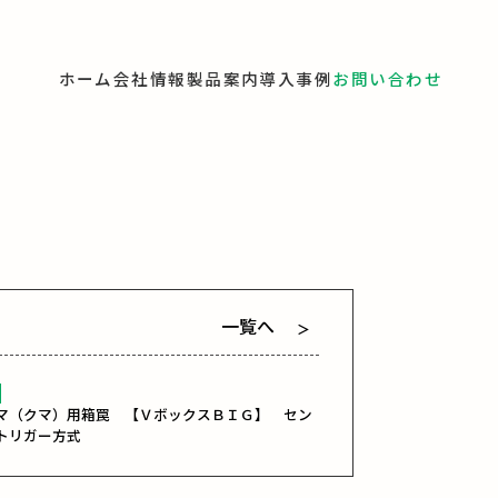
ホーム
会社情報
製品案内
導入事例
お問い合わせ
一覧へ
＞
マ（クマ）用箱罠 【ＶボックスＢＩＧ】 セン
トリガー方式