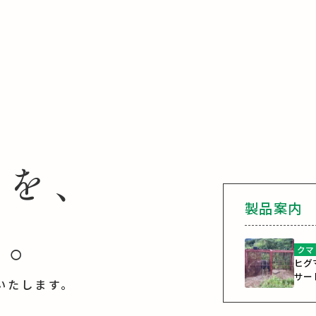
策を、
製品案内
で。
クマ
ヒグ
サー
いたします。