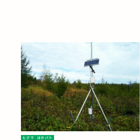
ヒグマ
ほかパト