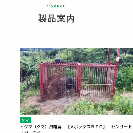
Product
製品案内
クマ
ヒグマ（クマ）用箱罠 【ＶボックスＢＩＧ】 センサート
リガー方式