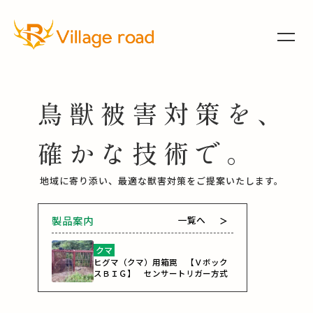
鳥獣被害対策を、
確かな技術で。
地域に寄り添い、最適な獣害対策を
ご提案
いたします。
製品案内
一覧へ
＞
クマ
ヒグマ（クマ）用箱罠 【Ｖボック
スＢＩＧ】 センサートリガー方式